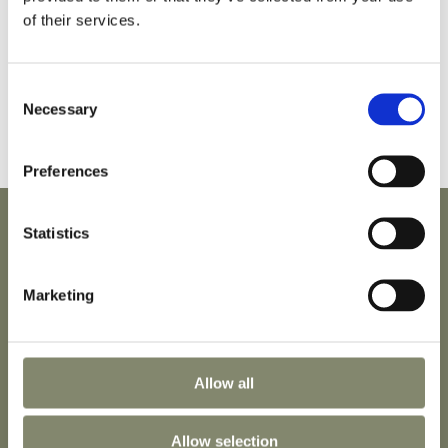
of their services.
Legutóbbi
hozzászólások
Consent
Necessary
Selection
Nincs megjeleníthető bejegyzés.
Preferences
Statistics
Hotel
Adatvédelmi tájékoztató
Szobák
Impresszum
Marketing
Szolgáltatások
Rendezvények
Galéria
Allow all
Allow selection