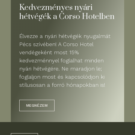
Kedvezményes nyári
hétvégék a Corso Hotelben
Élvezze a nyári hétvégék nyugalmát
Pécs szívében! A Corso Hotel
vendégeként most 15%
kedvezménnyel foglalhat minden
nyári hétvégére. Ne maradjon le;
foglaljon most és kapcsolódjon ki
stílusosan a forró hónapokban is!
MEGNÉZEM