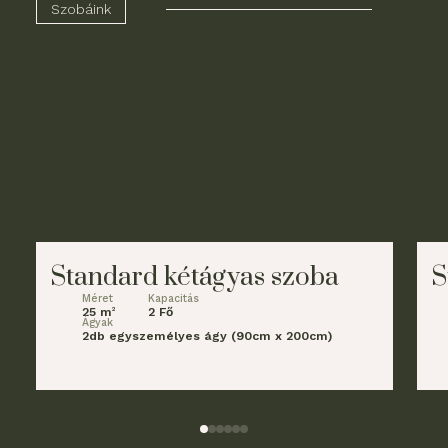
Szobáink
Standard kétágyas szoba
S
Méret
Kapacitás
25 m
2 Fő
2
Ágyak
2db egyszemélyes ágy (90cm x 200cm)