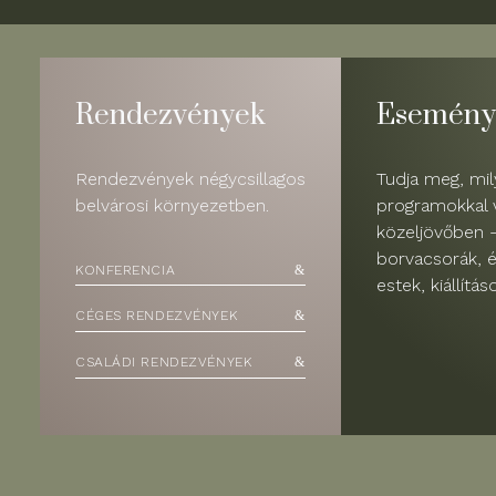
Rendezvények
Esemény
Rendezvények négycsillagos
Tudja meg, mi
belvárosi környezetben.
programokkal v
közeljövőben 
borvacsorák, 
KONFERENCIA
estek, kiállítás
CÉGES RENDEZVÉNYEK
CSALÁDI RENDEZVÉNYEK