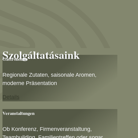
Szolgáltatásaink
Gastronomie
Regionale Zutaten, saisonale Aromen,
moderne Präsentation
Details
Veranstaltungen
Ob Konferenz, Firmenveranstaltung,
Teambuilding, Familientreffen oder sogar