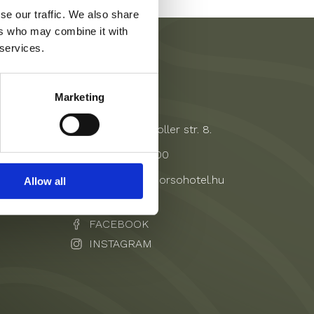
se our traffic. We also share
ers who may combine it with
 services.
Kontakt
Marketing
7626 Pécs, Koller str. 8.
+36 72 421 900
reservation@corsohotel.hu
Allow all
FACEBOOK
INSTAGRAM