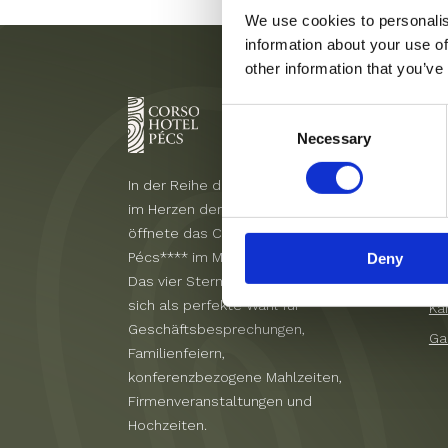
We use cookies to personalis
information about your use of
other information that you’ve
Men
Consent
Necessary
Selection
In der Reihe der Hotels in Pécs,
Ho
im Herzen der Kulturhauptstadt,
Zi
öffnete das Corso Hotel
Le
Pécs**** im Mai 2010 seine Türen.
Deny
Ve
Das vier Sterne Hotel erweist
sich als perfekte Wahl für
Ka
Geschäftsbesprechungen,
Ga
Familienfeiern,
konferenzbezogene Mahlzeiten,
Firmenveranstaltungen und
Hochzeiten.