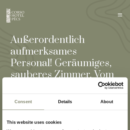
a
Außerordentlich
aufmerksames
Personal! Geräumiges,
sauberes Zimmer. Vom
Hotel aus sind alle
Sehenswürdigkeiten zu
Consent
Details
About
Fuß erreichbar! Wir
würden gerne
This website uses cookies