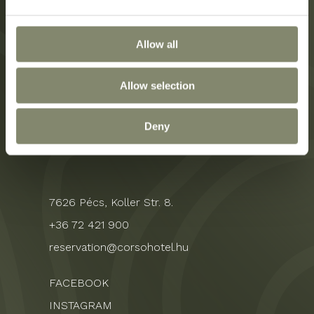
Hotel
Datenschutzerklärung
Allow all
Zimmer
Impressum
Leistungen
Allow selection
Veranstaltungen
Karriere
Deny
Galerie
7626 Pécs, Koller Str. 8.
+36 72 421 900
reservation@corsohotel.hu
FACEBOOK
INSTAGRAM