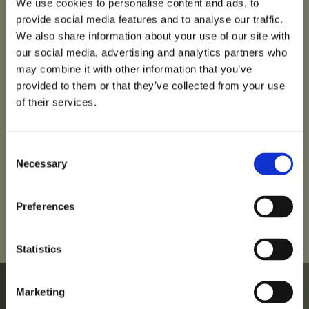
wiederkommen! Ich
We use cookies to personalise content and ads, to
provide social media features and to analyse our traffic.
empfehle es auch
We also share information about your use of our site with
our social media, advertising and analytics partners who
anderen! ☺️
may combine it with other information that you’ve
provided to them or that they’ve collected from your use
of their services.
Consent
Necessary
Selection
Preferences
Statistics
Marketing